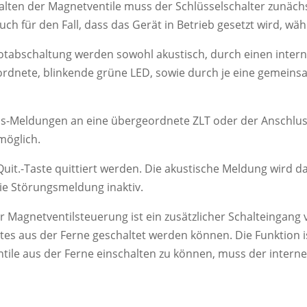
lten der Magnetventile muss der Schlüsselschalter zunächs
uch für den Fall, dass das Gerät in Betrieb gesetzt wird, wä
Notabschaltung werden sowohl akustisch, durch einen inter
rdnete, blinkende grüne LED, sowie durch je eine gemeins
us-Meldungen an eine übergeordnete ZLT oder der Anschluss 
möglich.
t.-Taste quittiert werden. Die akustische Meldung wird dar
e Störungsmeldung inaktiv.
er Magnetventilsteuerung ist ein zusätzlicher Schalteingan
ktes aus der Ferne geschaltet werden können. Die Funktion i
tile aus der Ferne einschalten zu können, muss der interne 