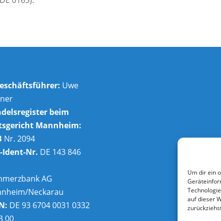
eschäftsführer:
Uwe
ner
delsregister beim
sgericht Mannheim:
B
Nr. 2094
-Ident-Nr.
DE 143 846
6
Um dir ein 
merzbank AG
Geräteinfor
Technologie
nheim/Neckarau
auf dieser 
N:
DE 93 6704 0031 0332
zurückziehs
3 00