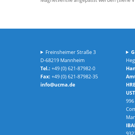
Freinsheimer Straße 3
G
D-68219 Mannheim
Heg
Tel.:
+49 (0) 621-87982-0
Han
Fax:
+49 (0) 621-87982-35
Amt
info@ucma.de
HR
UST
99
Com
Man
IBA
932